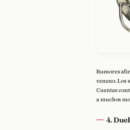
Rumores afir
veneno. Los 
Cuentas contr
a muchos mom
4. Due