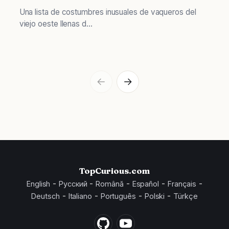
Una lista de costumbres inusuales de vaqueros del
viejo oeste llenas d...
TopCurious.com
-
-
-
-
-
English
Русский
Română
Español
Français
-
-
-
-
Deutsch
Italiano
Português
Polski
Türkçe