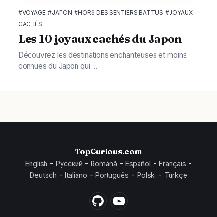
#VOYAGE
#JAPON
#HORS DES SENTIERS BATTUS
#JOYAUX
CACHÉS
Les 10 joyaux cachés du Japon
Découvrez les destinations enchanteuses et moins
connues du Japon qui ...
TopCurious.com
-
-
-
-
-
English
Русский
Română
Español
Français
-
-
-
-
Deutsch
Italiano
Português
Polski
Türkçe