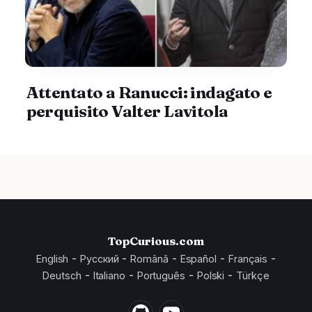
Attentato a Ranucci: indagato e
perquisito Valter Lavitola
TopCurious.com
-
-
-
-
-
English
Русский
Română
Español
Français
-
-
-
-
Deutsch
Italiano
Português
Polski
Türkçe