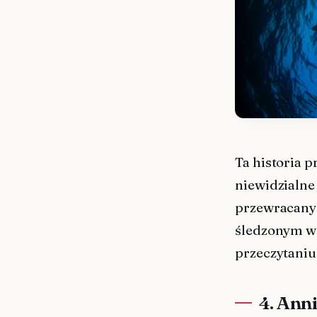
Ta historia 
niewidzialne
przewracanyc
śledzonym we
przeczytaniu
4. Anni