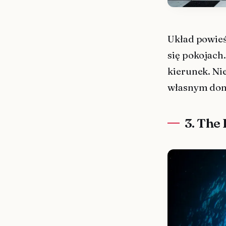
Układ powieś
się pokojach
kierunek. Ni
własnym domu
3. The