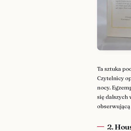
Ta sztuka po
Czytelnicy o
nocy. Egzemp
się dalszych 
obserwującą 
2. Hou