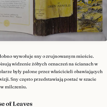
dobno wywołuje sny o zrujnowanym mieście.
pisują widzenie żółtych oznaczeń na ścianach w
larze były palone przez właścicieli obawiających
wizji. Sny często przedstawiają postać w szacie
w milczeniu.
se of Leaves