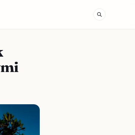
k
ymi