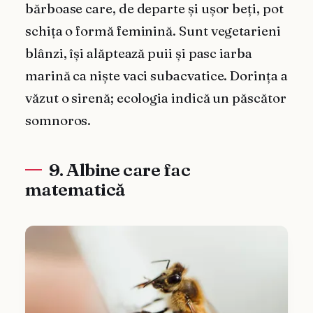
bărboase care, de departe și ușor beți, pot
schița o formă feminină. Sunt vegetarieni
blânzi, își alăptează puii și pasc iarba
marină ca niște vaci subacvatice. Dorința a
văzut o sirenă; ecologia indică un păscător
somnoros.
9. Albine care fac
matematică