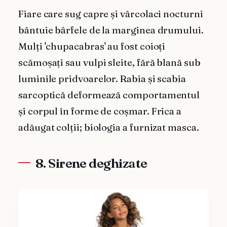
Fiare care sug capre și vârcolaci nocturni
bântuie bârfele de la marginea drumului.
Mulți 'chupacabras' au fost coioți
scămoșați sau vulpi sleite, fără blană sub
luminile pridvoarelor. Rabia și scabia
sarcoptică deformează comportamentul
și corpul în forme de coșmar. Frica a
adăugat colții; biologia a furnizat masca.
8. Sirene deghizate