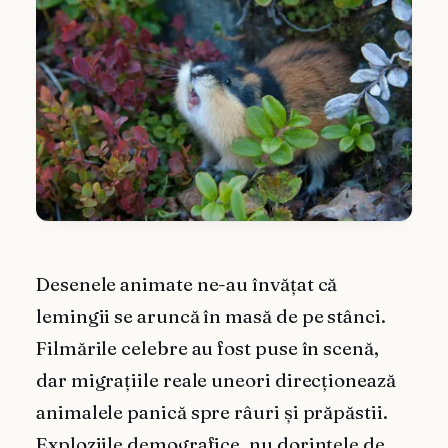
Desenele animate ne-au învățat că
lemingii se aruncă în masă de pe stânci.
Filmările celebre au fost puse în scenă,
dar migrațiile reale uneori direcționează
animalele panică spre râuri și prăpăstii.
Exploziile demografice, nu dorințele de