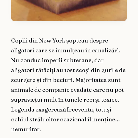
Copiii din New York șopteau despre
aligatori care se înmulțeau în canalizări.
Nu conduc imperii subterane, dar
aligatori rătăciți au fost scoși din gurile de
scurgere și din beciuri. Majoritatea sunt
animale de companie evadate care nu pot
supraviețui mult în tunele reci și toxice.
Legenda exagerează frecvența, totuși
ochiul strălucitor ocazional îl menține...
nemuritor.