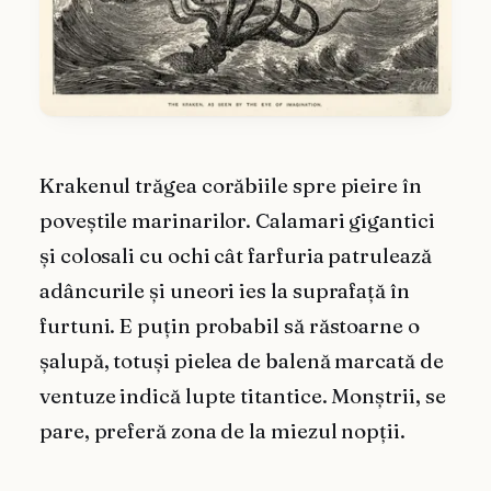
Krakenul trăgea corăbiile spre pieire în
poveștile marinarilor. Calamari gigantici
și colosali cu ochi cât farfuria patrulează
adâncurile și uneori ies la suprafață în
furtuni. E puțin probabil să răstoarne o
șalupă, totuși pielea de balenă marcată de
ventuze indică lupte titantice. Monștrii, se
pare, preferă zona de la miezul nopții.