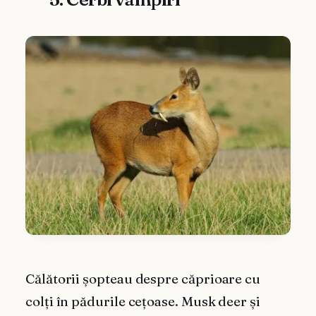
Călătorii șopteau despre căprioare cu
colți în pădurile cețoase. Musk deer și