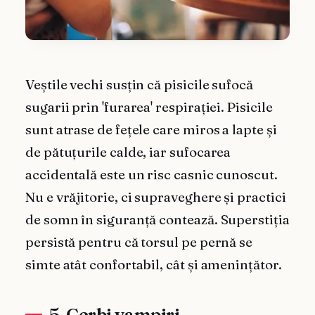
Veștile vechi susțin că pisicile sufocă
sugarii prin 'furarea' respirației. Pisicile
sunt atrase de fețele care miros a lapte și
de pătuțurile calde, iar sufocarea
accidentală este un risc casnic cunoscut.
Nu e vrăjitorie, ci supraveghere și practici
de somn în siguranță contează. Superstiția
persistă pentru că torsul pe pernă se
simte atât confortabil, cât și amenințător.
5. Cerbi vampiri