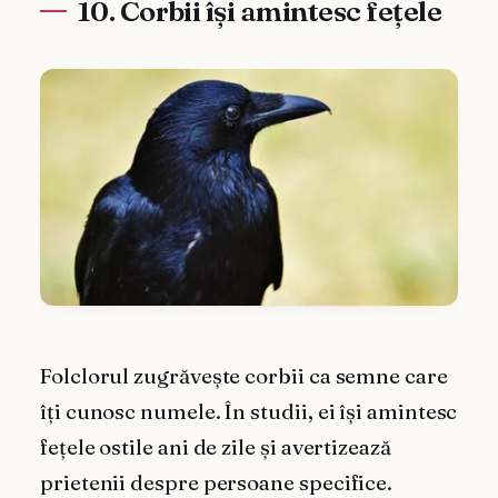
10. Corbii își amintesc fețele
Folclorul zugrăvește corbii ca semne care
îți cunosc numele. În studii, ei își amintesc
fețele ostile ani de zile și avertizează
prietenii despre persoane specifice.