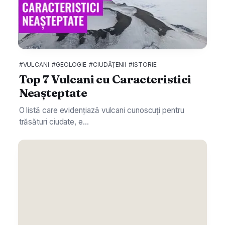
#VULCANI
#GEOLOGIE
#CIUDĂȚENII
#ISTORIE
Top 7 Vulcani cu Caracteristici
Neașteptate
O listă care evidențiază vulcani cunoscuți pentru
trăsături ciudate, e...