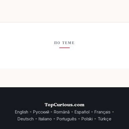
ПО ТЕМЕ
TopCurious.com
-
-
-
-
-
English
Русский
Română
Español
Français
-
-
-
-
Deutsch
Italiano
Português
Polski
Türkçe