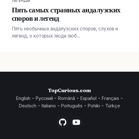
ЛЕГЕНДЫ
Пять самых странных андалузских
споров и легенд
Пять необычных андалузских споров, слухов и
легенд, о которых люди люб...
TopCurious.com
-
-
-
-
-
English
Русский
Română
Español
Français
-
-
-
-
Deutsch
Italiano
Português
Polski
Türkçe