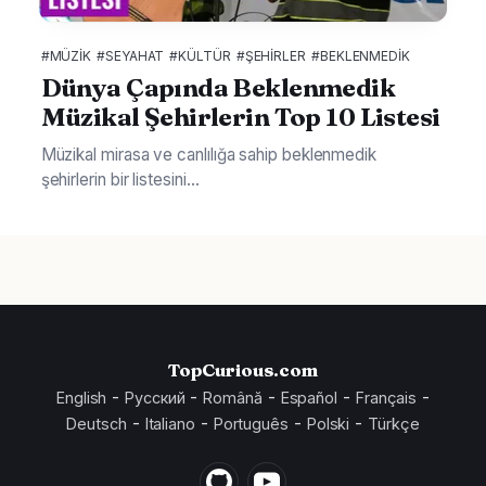
#MÜZIK
#SEYAHAT
#KÜLTÜR
#ŞEHIRLER
#BEKLENMEDIK
Dünya Çapında Beklenmedik
Müzikal Şehirlerin Top 10 Listesi
Müzikal mirasa ve canlılığa sahip beklenmedik
şehirlerin bir listesini...
TopCurious.com
-
-
-
-
-
English
Русский
Română
Español
Français
-
-
-
-
Deutsch
Italiano
Português
Polski
Türkçe