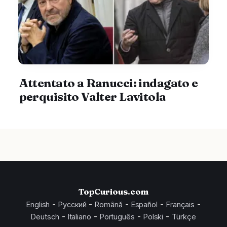
Attentato a Ranucci: indagato e
perquisito Valter Lavitola
TopCurious.com
-
-
-
-
-
English
Русский
Română
Español
Français
-
-
-
-
Deutsch
Italiano
Português
Polski
Türkçe