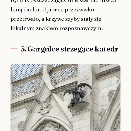
był trik oszczędzający miejsce nad niższą
linią dachu. Upiorne przezwisko
przetrwało, a krzywe szyby stały się
lokalnym znakiem rozpoznawczym.
5. Gargulce strzegące katedr