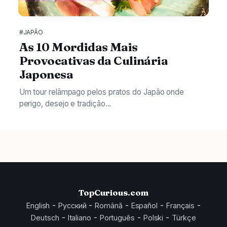
#JAPÃO
As 10 Mordidas Mais
Provocativas da Culinária
Japonesa
Um tour relâmpago pelos pratos do Japão onde
perigo, desejo e tradição...
TopCurious.com
-
-
-
-
-
English
Русский
Română
Español
Français
-
-
-
-
Deutsch
Italiano
Português
Polski
Türkçe