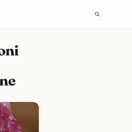
oni
one