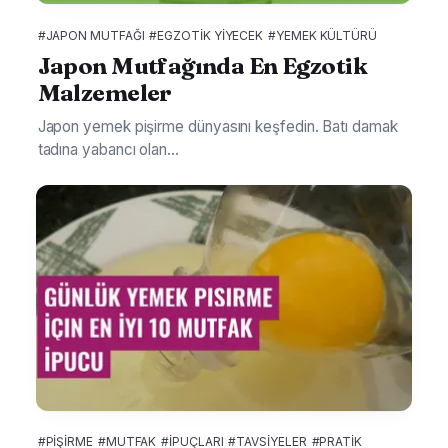
#JAPON MUTFAĞI
#EGZOTIK YIYECEK
#YEMEK KÜLTÜRÜ
Japon Mutfağında En Egzotik
Malzemeler
Japon yemek pişirme dünyasını keşfedin. Batı damak
tadına yabancı olan...
#PIŞIRME
#MUTFAK
#IPUÇLARI
#TAVSIYELER
#PRATIK